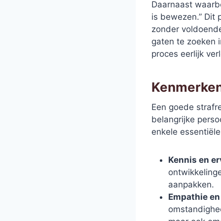
Daarnaast waarbo
is bewezen.” Dit 
zonder voldoende
gaten te zoeken i
proces eerlijk ver
Kenmerken
Een goede strafre
belangrijke perso
enkele essentiël
Kennis en er
ontwikkelinge
aanpakken.
Empathie en
omstandighed