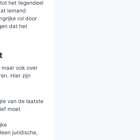
tot het tegendeel
 dat iemand
grijke rol door
gen dat het
t
, maar ook over
n. Hier zijn
gte van de laatste
tief moet
jke
een juridische,