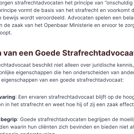
rgen strafrechtadvocaten het principe van “onschuldig 
principe vormt de basis van het strafrecht en voorkomt
 bewijs wordt veroordeeld. Advocaten spelen een belan
n de zaak van het Openbaar Ministerie en ervoor te zor
loopt.
 van een Goede Strafrechtadvocaa
chtadvocaat beschikt niet alleen over juridische kennis
onlijke eigenschappen die hen onderscheiden van andere
e eigenschappen van een goede strafrechtadvocaat:
varing
: Een ervaren strafrechtadvocaat blijft op de hoo
n in het strafrecht en weet hoe hij of zij een zaak effec
 begrip
: Goede strafrechtadvocaten begrijpen de moeili
en waarin hun cliënten zich bevinden en bieden niet all