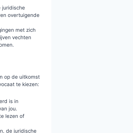
 juridische
eren overtuigende
gingen met zich
jven vechten
komen.
en op de uitkomst
vocaat te kiezen:
rd is in
van jou.
e lezen of
n, de juridische