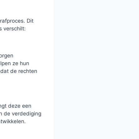
rafproces. Dit
 verschilt:
zorgen
elpen ze hun
 dat de rechten
angt deze een
n de verdediging
ntwikkelen.