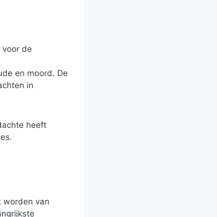
n voor de
raude en moord. De
achten in
rdachte heeft
ces.
ht worden van
ngrijkste