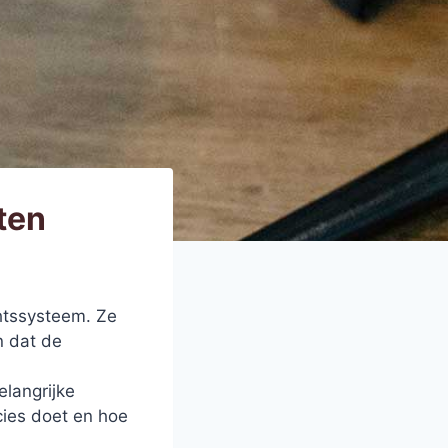
ten
chtssysteem. Ze
n dat de
elangrijke
ecies doet en hoe