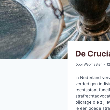
De Cruci
Door
Webmaster
1
In Nederland ver
verdedigen indiv
rechtsstaat funct
strafrechtadvocat
bijdrage die zij 
je een goede stra