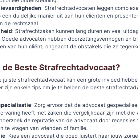
tionele ondersteuning.
ievaardigheden
: Strafrechtadvocaten leggen complexe
 een duidelijke manier uit aan hun cliënten en present
n de rechtszaal.
nheid
: Strafrechtzaken kunnen lang duren en veel uitda
 Goede advocaten hebben doorzettingsvermogen en bli
ten van hun cliënt, ongeacht de obstakels die ze tegen
e de Beste Strafrechtadvocaat?
e juiste strafrechtadvocaat kan een grote invloed hebb
r zijn enkele tips om je te helpen de beste strafrechtad
specialisatie
: Zorg ervoor dat de advocaat gespecialisee
 ervaring heeft met zaken die vergelijkbaar zijn met die 
nderzoek de reputatie van de advocaat door recensies t
 te vragen van vrienden of familie.
ie
: Kies een advocaat die goed luistert naar jouw zorge