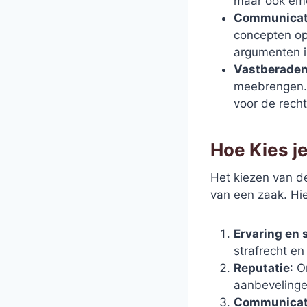
maar ook emo
Communicat
concepten op
argumenten i
Vastberade
meebrengen.
voor de rech
Hoe Kies j
Het kiezen van d
van een zaak. Hie
Ervaring en 
strafrecht en
Reputatie
: O
aanbevelingen
Communicat